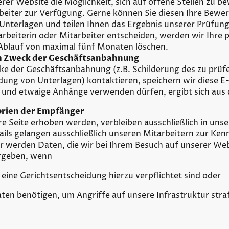
erer Website die Möglichkeit, sich auf offene Stellen zu b
beiter zur Verfügung. Gerne können Sie diesen Ihre Bew
 Unterlagen und teilen Ihnen das Ergebnis unserer Prüfung 
itarbeiterin oder Mitarbeiter entscheiden, werden wir Ihr
Ablauf von maximal fünf Monaten löschen.
m Zweck der Geschäftsanbahnung
ke der Geschäftsanbahnung (z.B. Schilderung des zu prüf
ung von Unterlagen) kontaktieren, speichern wir diese E
l und etwaige Anhänge verwenden dürfen, ergibt sich aus 
rien der Empfänger
ere Seite erhoben werden, verbleiben ausschließlich in un
ails gelangen ausschließlich unseren Mitarbeitern zur Ke
ir werden Daten, die wir bei Ihrem Besuch auf unserer Web
ergeben, wenn
 eine Gerichtsentscheidung hierzu verpflichtet sind oder
aten benötigen, um Angriffe auf unsere Infrastruktur straf