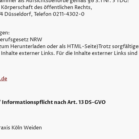
ammer als Aufsichtsbehörde gemäß §6 S.1 Nr. 3 TDG:
Körperschaft des öffentlichen Rechts,
74 Düsseldorf, Telefon 0211-4302-0
gen:
berufsgesetz NRW
zum Herunterladen oder als HTML-Seite)Trotz sorgfältig
Inhalte externer Links. Für die Inhalte externer Links sind
.de
 Informationspflicht nach Art. 13 DS-GVO
raxis Köln Weiden