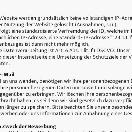
 Website werden grundsätzlich keine vollständigen IP-Adr
er Nutzung der Website gelöscht (Ausnahmen, s.u.).
lgt eine standardisierte Verfremdung der ID, welche im 
ächlichen IP-Adresse, eine Standard- IP-Adresse "123.1.1.1"
enbezuges ist dann nicht mehr möglich.
 Datenverarbeitung ist Art. 6 Abs. 1 lit. f) DSGVO. Unser „
rieb dieser Internetseite die Umsetzung der Schutzziele der V
aten.
E-Mail
ail an uns wenden, benötigen wir Ihre personenbezogenen
 Ihre personenbezogenen Daten nur soweit und solange wi
 gegenüber zu erbringen. Wir löschen Ihre personenbezo
rbracht haben, es sei denn wir sind gesetzlich dazu verpflic
länger zu speichern. Bitte beachten Sie unsere besondere
bewerben oder uns Informationen zur Anbahnung eines Ges
m Zweck der Bewerbung